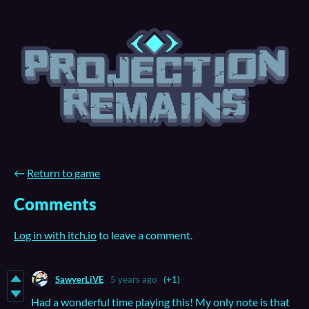
←
Return to game
Comments
Log in with itch.io
to leave a comment.
SawyerLiVE
5 years ago
(+1)
Had a wonderful time playing this! My only note is that