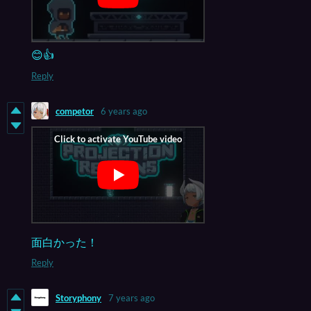
😊👍
Reply
competor
6 years ago
面白かった！
Reply
Storyphony
7 years ago